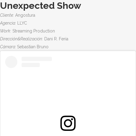
Unexpected Show
Cliente:
Angostura
Agencia:
LLYC
Work:
Streaming Production
Dirección&Realización:
Dani R. Feria
Cámara:
Sebastian Bruno